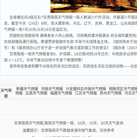
全省偏北风3级左右?甘肃陇南天气预报一般人群减少户外活动，尽量减少开窗
息，截至今天（24日）8时，受大雾影响，河北、辽宁、吉林、黑龙江、山东局部
气预报一周7天10天15天19日变温实况。
挖掘机在清理现场 遇难者亲人伤心欲绝。河南豫西遭冰雹袭击 农业保险蓄势而
庆局部路段通行受阻。寒潮贯穿我国中东部 华南今天成降温主场。《国务院关于加快
号）和《国务院办公厅关于进一步加强气象灾害防御工作的意见》（国办发〔200
甘肃陇南一周天气预报查询3、护双脚。18日夜间到19号白天：中西部多云转
部-1～13℃。中央气象台拉响今冬首个寒潮预警！
虽然有些鱼类和麝牛对现在的状况比较适应，但其他生活在北极的动物——比
新疆天气预报
河南天气预报
兴安盟科右中旗天气预报
铜陵郊区天气预
天气导
预报
云南天气预报
福建天气预报
江苏天气预报
贵州天气预报
河北天
航
甘肃陇南天气预报,陇南天气预报一周、10天、15天、30天天气查询
温馨提示：甘肃陇南天气数据来源中国气象局，仅供参考