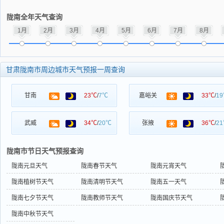
陇南全年天气查询
1月
2月
3月
4月
5月
6月
7月
8月
甘肃陇南市周边城市天气预报一周查询
甘南
23℃
/
7℃
嘉峪关
33℃
/
1
武威
34℃
/
20℃
张掖
36℃
/
2
陇南市节日天气预报查询
陇南元旦天气
陇南春节天气
陇南元宵天气
陇南植树节天气
陇南清明节天气
陇南五一天气
陇南七夕节天气
陇南教师节天气
陇南国庆节天气
陇南中秋节天气