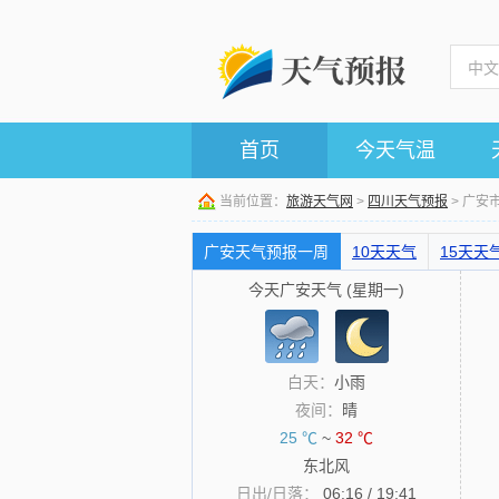
首页
今天气温
当前位置：
旅游天气网
>
四川天气预报
> 广安
广安天气预报一周
10天天气
15天天
今天广安天气 (星期一)
白天：
小雨
夜间：
晴
25 ℃
~
32 ℃
东北风
日出/日落：
06:16 / 19:41