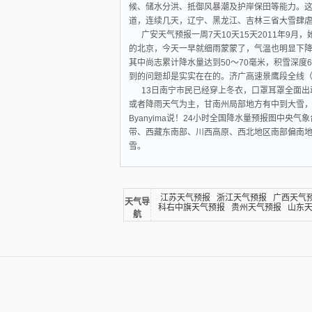
候、储水分洪、抵御风暴潮及护岸保田等能力。这
道，连续几天，辽宁、黑龙江、吉林三省大雪肆
广安天气预报一周7天10天15天2011年
的北京，今天一早就细雨蒙蒙了，气温也明显下降。
其中尚志累计降水量达到50～70毫米，积雪深度
到的问题却是实实在在的。济广高速景鹰段全线
13日南宁市民已经穿上冬衣，口罩耳罩全面
或者降雨天气为主，甘南州局部地方有中到大雪，
Byanyima说！24小时全国降水量预报图中央
带、西藏东南部、川西高原、西北地区南部偏南
雪。
江苏天气预报
浙江天气预报
广西天气
天气导
科右中旗天气预报
贵州天气预报
山东
航