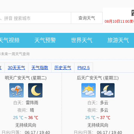
查询天气
08月10日11:0
天气视频
天气预警
世界天气
旅游天气
市未来一周天气查询
气
30天天气
天气指数
历史天气
PM2.5
明天广安天气 (星期二)
后天广安天气 (星期三)
白天：
雷阵雨
白天：
多云
夜间：
晴
夜间：
多云
25 ℃
~
36 ℃
25 ℃
~
37 ℃
无持续风向
无持续风向
日出/日落：
06:17 / 19:40
日出/日落：
06:17 / 19:40