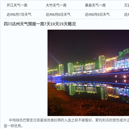
开江天气一周
大竹天气一周
渠县天气一周
万
达州8月7日天气
达州8月8日天气
达州8月9日天气
达
四川达州天气预报一周7天10天15天概况
中场球员巴黎圣日耳曼球员维拉蒂的入选之前不被看好，蒙托利沃的受伤或许让
是一样优秀。