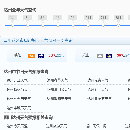
达州全年天气查询
1月
2月
3月
4月
5月
6月
7月
8月
四川达州市周边城市天气预报一周查询
德阳
33℃
/
22℃
乐山
36℃
/
2
达州市节日天气预报查询
达州元旦天气
达州春节天气
达州元宵天气
达州植树节天气
达州清明节天气
达州五一天气
达州七夕节天气
达州教师节天气
达州国庆节天气
达州中秋节天气
四川达州天气预报相关查询
达州今天气温
达州旅游天气
通川天气一周
达