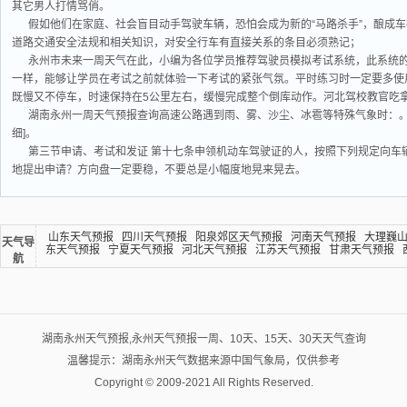
其它男人打情骂俏。
假如他们在家庭、社会盲目动手驾驶车辆，恐怕会成为新的“马路杀手”，酿成
道路交通安全法规和相关知识，对安全行车有直接关系的条目必须熟记；
永州市未来一周天气在此，小编为各位学员推荐驾驶员模拟考试系统，此系统
一样，能够让学员在考试之前就体验一下考试的紧张气氛。平时练习时一定要多使
既慢又不停车，时速保持在5公里左右，缓慢完成整个倒库动作。河北驾校教官吃
湖南永州一周天气预报查询高速公路遇到雨、雾、沙尘、冰雹等特殊气象时：。焦
细]。
第三节申请、考试和发证 第十七条申领机动车驾驶证的人，按照下列规定向车
地提出申请？方向盘一定要稳，不要总是小幅度地晃来晃去。
山东天气预报
四川天气预报
阳泉郊区天气预报
河南天气预报
大理巍
天气导
东天气预报
宁夏天气预报
河北天气预报
江苏天气预报
甘肃天气预报
航
湖南永州天气预报,永州天气预报一周、10天、15天、30天天气查询
温馨提示：湖南永州天气数据来源中国气象局，仅供参考
Copyright © 2009-2021 All Rights Reserved.