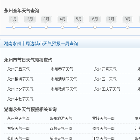
永州全年天气查询
1月
2月
3月
4月
5月
6月
7月
8月
湖南永州市周边城市天气预报一周查询
永州市节日天气预报查询
永州元旦天气
永州春节天气
永州元宵天气
永州植树节天气
永州清明节天气
永州五一天气
永州七夕节天气
永州教师节天气
永州国庆节天气
永州中秋节天气
湖南永州天气预报相关查询
永州今天气温
永州旅游天气
零陵天气一周
冷
东安天气一周
双牌天气一周
道县天气一周
江
蓝山天气一周
新田天气一周
江华天气一周
永