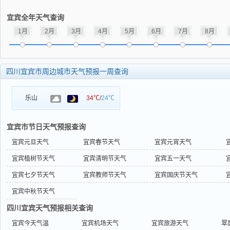
宜宾全年天气查询
1月
2月
3月
4月
5月
6月
7月
8月
四川宜宾市周边城市天气预报一周查询
乐山
34℃
/
24℃
宜宾市节日天气预报查询
宜宾元旦天气
宜宾春节天气
宜宾元宵天气
宜宾植树节天气
宜宾清明节天气
宜宾五一天气
宜宾七夕节天气
宜宾教师节天气
宜宾国庆节天气
宜宾中秋节天气
四川宜宾天气预报相关查询
宜宾今天气温
宜宾机场天气
宜宾旅游天气
翠