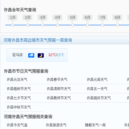
许昌全年天气查询
1月
2月
3月
4月
5月
6月
7月
8月
河南许昌市周边城市天气预报一周查询
驻马店
32℃
/
23℃
许昌市节日天气预报查询
许昌元旦天气
许昌春节天气
许昌元宵天气
许昌植树节天气
许昌清明节天气
许昌五一天气
许昌七夕节天气
许昌教师节天气
许昌国庆节天气
许昌中秋节天气
河南许昌天气预报相关查询
许昌今天气温
许昌旅游天气
魏都天气一周
许