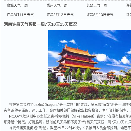
襄城天气一周
禹州天气一周
长葛天气一周
许
许昌8月11日天气
许昌8月12日天气
许昌8月13日天气
许
河南许昌天气预报一周7天10天15天概况
排在第二位的“Puzzle&Dragons”是一款热门的游戏，第三位“海女”则是
灾备荒种子储备、调运工作，会同相关部门做好农业救灾物资、生产资料的储备、
NOAA气候预测中心主任迈克·哈尔佩特（Mike Halpert）表示：“在没有
形势是个挑战。好清脆啊，貌似前几天鸟都不见了?许昌天气预报一周7天10天15
寻找气候变化问题“钱”途。截至25日22时49分，9名被困人员全部找到，均已