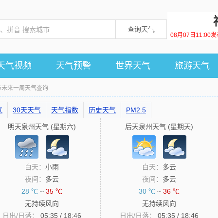
查询天气
08月07日11:0
天气视频
天气预警
世界天气
旅游天气
市未来一周天气查询
气
30天天气
天气指数
历史天气
PM2.5
明天泉州天气 (星期六)
后天泉州天气 (星期天)
白天：
小雨
白天：
多云
夜间：
多云
夜间：
多云
28 ℃
~
35 ℃
30 ℃
~
36 ℃
无持续风向
无持续风向
日出/日落：
05:35 / 18:46
日出/日落：
05:35 / 18:46