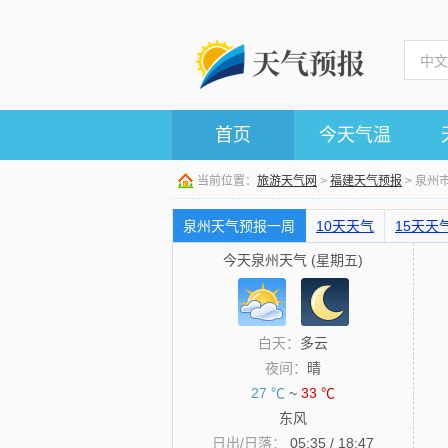
首页
今天气温
当前位置：
旅游天气网
>
福建天气预报
> 泉州
泉州天气预报一周
10天天气
15天天
今天泉州天气 (星期五)
白天：
多云
夜间：
晴
27 ℃
~
33 ℃
东风
日出/日落：
05:35 / 18:47