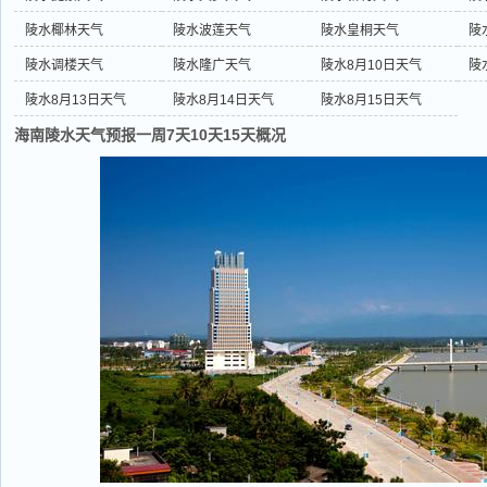
陵水椰林天气
陵水波莲天气
陵水皇桐天气
陵
陵水调楼天气
陵水隆广天气
陵水8月10日天气
陵
陵水8月13日天气
陵水8月14日天气
陵水8月15日天气
海南陵水天气预报一周7天10天15天概况