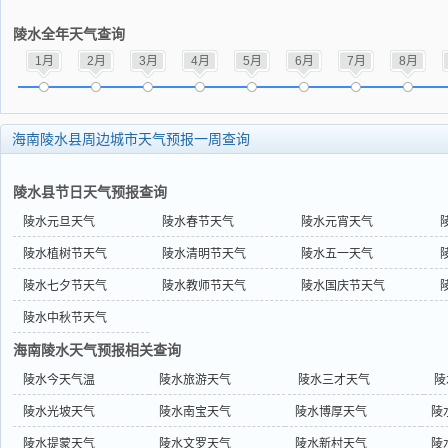
陵水全年天气查询
1月
2月
3月
4月
5月
6月
7月
8月
海南陵水县周边城市天气预报一周查询
陵水县节日天气预报查询
陵水元旦天气
陵水春节天气
陵水元宵天气
陵水植树节天气
陵水清明节天气
陵水五一天气
陵水七夕节天气
陵水教师节天气
陵水国庆节天气
陵水中秋节天气
海南陵水天气预报相关查询
陵水今天气温
陵水旅游天气
陵水三才天气
陵
陵水光坡天气
陵水南宝天气
陵水博厚天气
陵
陵水提蒙天气
陵水文罗天气
陵水新村天气
陵