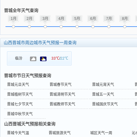
晋城全年天气查询
1月
2月
3月
4月
5月
6月
7月
8月
山西晋城市周边城市天气预报一周查询
临汾
33℃
/
22℃
晋城市节日天气预报查询
晋城元旦天气
晋城春节天气
晋城元宵天气
晋城植树节天气
晋城清明节天气
晋城五一天气
晋城七夕节天气
晋城教师节天气
晋城国庆节天气
晋城中秋节天气
山西晋城天气预报相关查询
晋城今天气温
晋城旅游天气
城区天气一周
沁