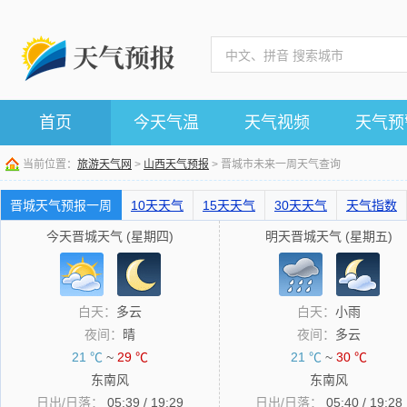
首页
今天气温
天气视频
天气预
当前位置：
旅游天气网
>
山西天气预报
> 晋城市未来一周天气查询
晋城天气预报一周
10天天气
15天天气
30天天气
天气指数
今天晋城天气 (星期四)
明天晋城天气 (星期五)
白天：
多云
白天：
小雨
夜间：
晴
夜间：
多云
21 ℃
~
29 ℃
21 ℃
~
30 ℃
东南风
东南风
日出/日落：
05:39 / 19:29
日出/日落：
05:40 / 19:28