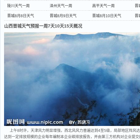
陵川天气一周
泽州天气一周
高平天气一周
晋
晋城8月8日天气
晋城8月9日天气
晋城8月10日天气
晋
山西晋城天气预报一周7天10天15天概况
上午8时许，天津风力明显增强，西北风风力普遍达到4至5级，局部地区阵风
达到一定排放规模的企业每年编制本企业碳排放报告，并由第三方机构对企业提交