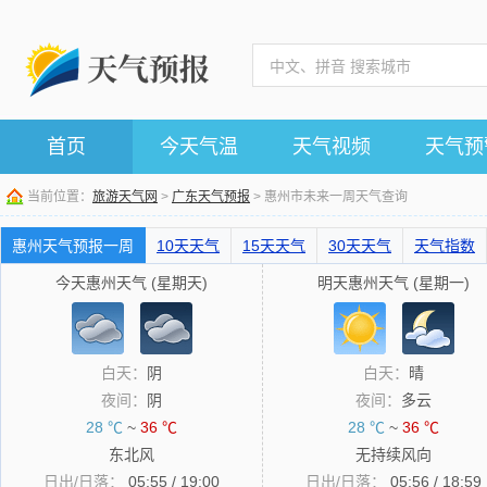
首页
今天气温
天气视频
天气预
当前位置：
旅游天气网
>
广东天气预报
> 惠州市未来一周天气查询
惠州天气预报一周
10天天气
15天天气
30天天气
天气指数
今天惠州天气 (星期天)
明天惠州天气 (星期一)
白天：
阴
白天：
晴
夜间：
阴
夜间：
多云
28 ℃
~
36 ℃
28 ℃
~
36 ℃
东北风
无持续风向
日出/日落：
05:55 / 19:00
日出/日落：
05:56 / 18:59