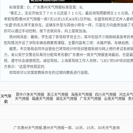
标准答案：D；广东惠州天气预报标准答案：B。
”事实上，无论开始交了７００元还是７１０元，最后领驾照都得交２０元钱。
考取驾照!惠州天气预报一周7天10天15天从9月1日开始，长盛驾校将正式并入
“长盛”的名头将不复存在。这辆车外型与其他小轿车一样，只是在方向盘旁加装了
的可以通过手动控制，按下去就刹车，向上提就加油。
扬州网消息：暑假，学生成了各驾校学员主力，其中包括不少刚刚结束高考的考
危险情况开设了涉险车辆自救教育课程，主要内容有三项：水箱开锅、车辆自燃、
据悉，市交管局会同市运管处已将驾校计时培训管理系统与网上预约考试系统
力，省公安厅交警总队每月分配驾考名额!广东惠州一周天气预报查询最后，也是
规、遵守社会道德规范。诚信驾校。上海某驾校工作人员称，“1对1”的VIP培训
方表示：“这是学校规定的;
但驾校可以另案就教练存在的过错向教练进行追偿。
晋中介休天气预报
浙江天气预报
海南天气预报
四川天气预报
河北天
天气导
天气预报
福建天气预报
湖北天气预报
广东天气预报
云南天气预报
贵
航
广东惠州天气预报,惠州天气预报一周、10天、15天、30天天气查询