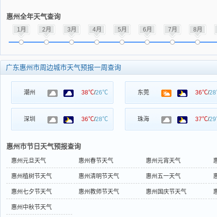
惠州全年天气查询
1月
2月
3月
4月
5月
6月
7月
8月
广东惠州市周边城市天气预报一周查询
潮州
38℃
/
26℃
东莞
36℃
/
2
深圳
36℃
/
28℃
珠海
37℃
/
2
惠州市节日天气预报查询
惠州元旦天气
惠州春节天气
惠州元宵天气
惠州植树节天气
惠州清明节天气
惠州五一天气
惠州七夕节天气
惠州教师节天气
惠州国庆节天气
惠州中秋节天气