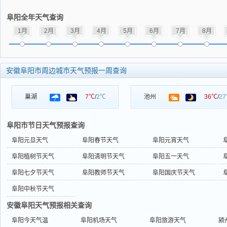
阜阳全年天气查询
1月
2月
3月
4月
5月
6月
7月
8月
安徽阜阳市周边城市天气预报一周查询
巢湖
7℃
/
2℃
池州
36℃
/
2
阜阳市节日天气预报查询
阜阳元旦天气
阜阳春节天气
阜阳元宵天气
阜阳植树节天气
阜阳清明节天气
阜阳五一天气
阜阳七夕节天气
阜阳教师节天气
阜阳国庆节天气
阜阳中秋节天气
安徽阜阳天气预报相关查询
阜阳今天气温
阜阳机场天气
阜阳旅游天气
颍