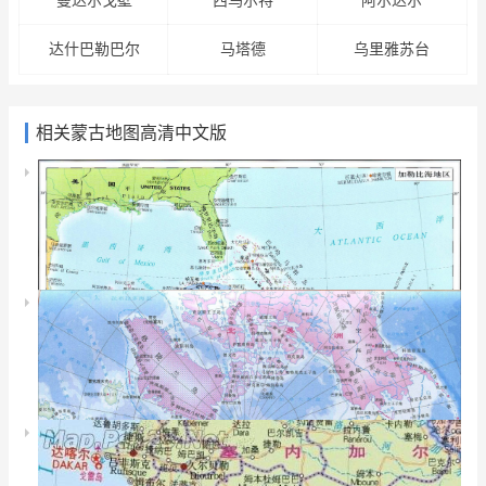
曼达尔戈壁
西乌尔特
阿尔达尔
达什巴勒巴尔
马塔德
乌里雅苏台
相关蒙古地图高清中文版