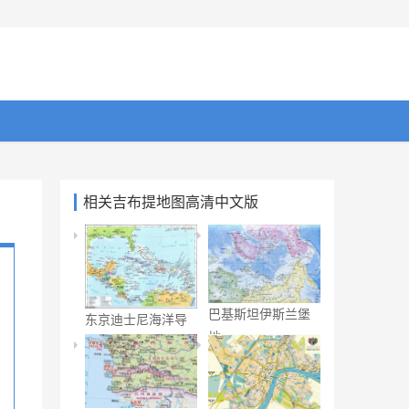
相关吉布提地图高清中文版
巴基斯坦伊斯兰堡
东京迪士尼海洋导
地
游