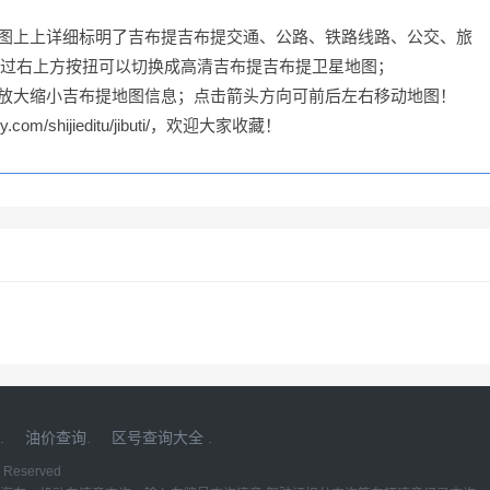
地图上上详细标明了吉布提吉布提交通、公路、铁路线路、公交、旅
过右上方按扭可以切换成高清吉布提吉布提卫星地图；
可放大缩小吉布提地图信息；点击箭头方向可前后左右移动地图！
om/shijieditu/jibuti/，欢迎大家收藏！
.
油价查询
.
区号查询大全
.
ts Reserved