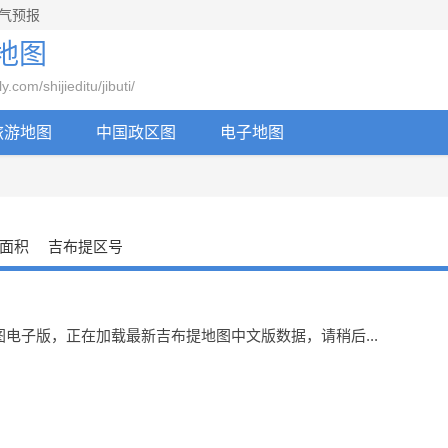
气预报
地图
m/shijieditu/jibuti/
旅游地图
中国政区图
电子地图
面积
吉布提区号
电子版，正在加载最新吉布提地图中文版数据，请稍后...