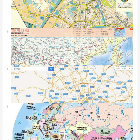
俄勒冈州地图(Oreg
东京迪士尼海洋导游
泰国地形图
巴基斯坦伊斯兰堡地
文莱地图