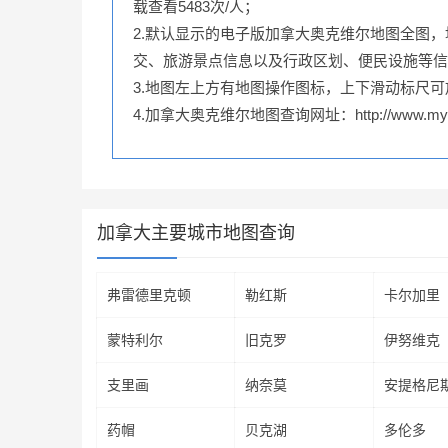
载查看5483次/人；
2.默认显示的电子版加拿大奥克维尔地图全图
交、旅游景点信息以及行政区划、便民设施等信
3.地图左上方有地图操作图标，上下滑动标尺
4.加拿大奥克维尔地图查询网址：http://www.mytxly
加拿大主要城市地图查询
弗雷德里克顿
勒红斯
卡尔加里
蒙特利尔
旧克罗
伊努维克
支里画
纳奈莫
安提格尼
药帽
贝克湖
多伦多