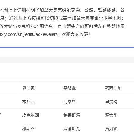
，地图上上详细标明了加拿大奥克维尔交通、公路、铁路线路、公
息；通过右上方按扭可以切换成高清加拿大奥克维尔卫星地图；
可放大缩小奥克维尔地图信息；点击箭头方向可前后左右移动地图！
.com/shijieditu/aokeweier/，欢迎大家收藏！
奥沙瓦
基隆拿
密西沙加
本那比
北战堡
里贾纳
斯
皮克尔湖
格莱斯湾
渥太华
穆斯乔
威廉斯湖
黄刀镇