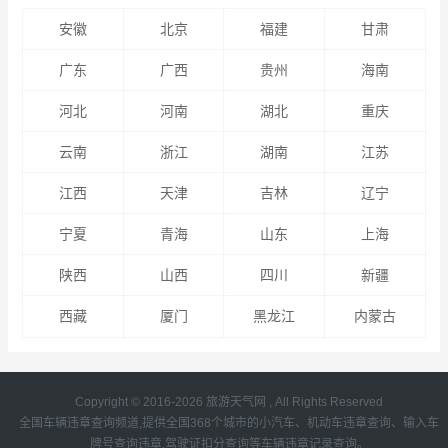
安徽
北京
福建
甘肃
广东
广西
贵州
海南
河北
河南
湖北
重庆
云南
浙江
湖南
江苏
江西
天津
吉林
辽宁
宁夏
青海
山东
上海
陕西
山西
四川
新疆
西藏
厦门
黑龙江
内蒙古
Copyright © 2016-2026
旅游天气网
, All Rights Reserved
全国车辆违章查询频道,提供全国368个城市的小汽车、机动车
违章查询
、
输入车
牌号查询违章
,驾驶证扣分查询等车辆违章记录查询。