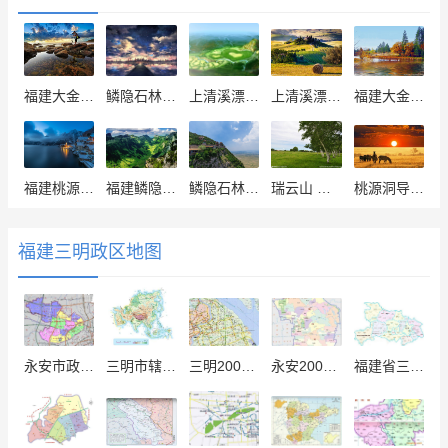
福建大金湖旅游景区景点
鳞隐石林导游图
上清溪漂流导游图
上清溪漂流示意图
福建大金湖旅游导游图
福建桃源洞旅游导游图
福建鳞隐石林旅游导游图
鳞隐石林旅游图
瑞云山 旅游地图
桃源洞导游地图
福建三明政区地图
永安市政区图
三明市辖区地图
三明2004卫星地图
永安2003卫星地图
福建省三明市.地图