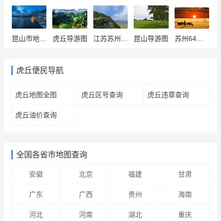
昆山市地图全图
虎丘导游图
江苏苏州吴中交通地图
昆山导游图
苏州64路公交全图
虎丘便民导航
虎丘地图全图
虎丘区号查询
虎丘违章查询
虎丘油价查询
全国各省市地图查询
安徽
北京
福建
甘肃
广东
广西
贵州
海南
河北
河南
湖北
重庆