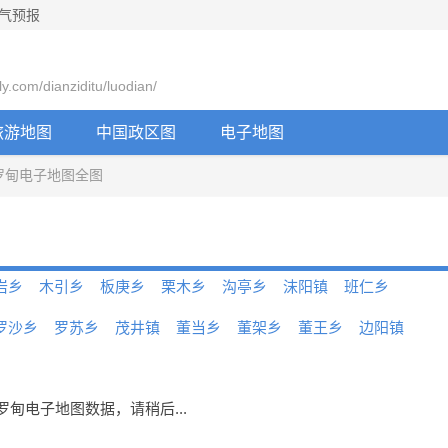
气预报
com/dianziditu/luodian/
旅游地图
中国政区图
电子地图
罗甸电子地图全图
岩乡
木引乡
板庚乡
栗木乡
沟亭乡
沫阳镇
班仁乡
罗沙乡
罗苏乡
茂井镇
董当乡
董架乡
董王乡
边阳镇
甸电子地图数据，请稍后...