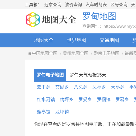
工具箱：
违章查询
油价查询
汽车时刻表
区号查询
天
罗甸地图
查询网址：https://www.mytxly.
地图大全
世界地图
交通地图
中国地图全图
贵州地图全图
黔南电子地图
最新
罗甸电子地图
罗甸天气预报15天
云干乡
交砚乡
八总乡
凤亭乡
大亭乡
平
红水河镇
纳坪乡
罗妥乡
罗悃镇
罗暮乡
逢亭镇
龙坪镇
你现在查看的是罗甸县地图电子版，正在加载最新罗