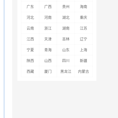
广东
广西
贵州
海南
河北
河南
湖北
重庆
云南
浙江
湖南
江苏
江西
天津
吉林
辽宁
宁夏
青海
山东
上海
陕西
山西
四川
新疆
西藏
厦门
黑龙江
内蒙古