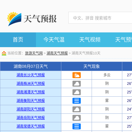
首页
今天气温
天气视频
天气预
当前位置：
旅游天气网
>
湖南天气预报
> 湖南天气预报10天
湖南08月07日天气
天气现象
湖南长沙天气预报
多云
2
湖南株洲天气预报
阴
2
湖南湘潭天气预报
阴
2
湖南衡阳天气预报
雾
2
湖南邵阳天气预报
阴
2
湖南岳阳天气预报
阴
2
湖南常德天气预报
雾
2